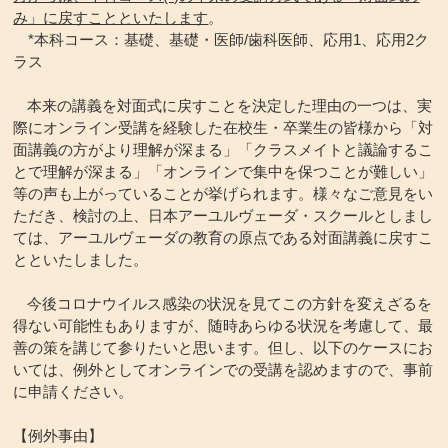
み」に戻すことといたします
。
*本科コース：基礎、基礎・医師/歯科医師、応用1、応用2ク
ラス
本来の講義を対面式に戻すことを決定した理由の一つは、実
際にオンライン受講を経験した在校生・卒業生の皆様から「対
面講義の方がより理解が深まる」「クラスメイトと議論するこ
とで理解が深まる」「オンラインで集中を保つことが難しい」
等の声も上がっていることが挙げられます。様々なご意見をい
ただき、検討の上、日本アーユルヴェーダ・スクールとしまし
ては、アーユルヴェーダの教育の原点である対面講義に戻すこ
とといたしました。
今後コロナウイルス感染の状況を見てこの方針を変えざるを
得ない可能性もありますが、随時あらゆる状況を考慮して、最
善の策を講じて参りたいと思います。但し、以下のケースにお
いては、例外としてオンラインでの受講を認めますので、事前
に申請ください。
【例外事由】